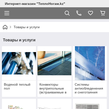
Интернет-магазин "ТеплоНогам.kz"
Товары и услуги
Товары и услуги
Водяной теплый
Конвекторы
Системы
пол
внутрипольные
антиобледенения
(встраиваемые в
и снеготаяния
пол)