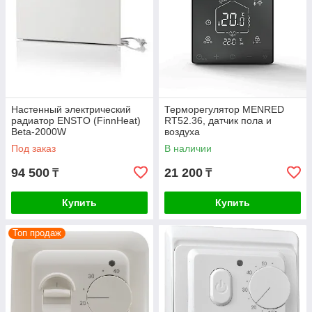
Настенный электрический
Терморегулятор MENRED
радиатор ENSTO (FinnHeat)
RТ52.36, датчик пола и
Beta-2000W
воздуха
Под заказ
В наличии
94 500
21 200
₸
₸
Купить
Купить
Топ продаж