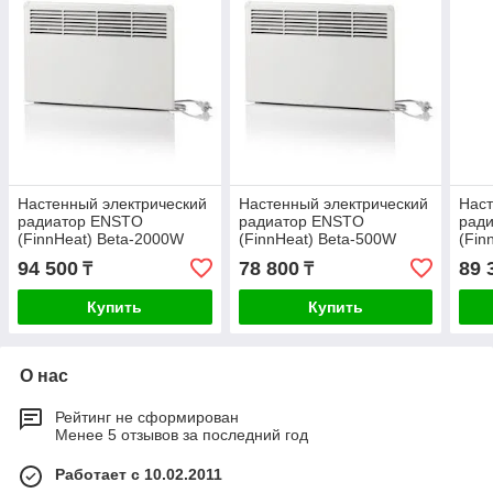
Настенный электрический
Настенный электрический
Наст
радиатор ENSTO
радиатор ENSTO
рад
(FinnHeat) Beta-2000W
(FinnHeat) Beta-500W
(Fin
94 500
78 800
89 
₸
₸
Купить
Купить
О нас
Рейтинг не сформирован
Менее 5 отзывов за последний год
Работает с 10.02.2011