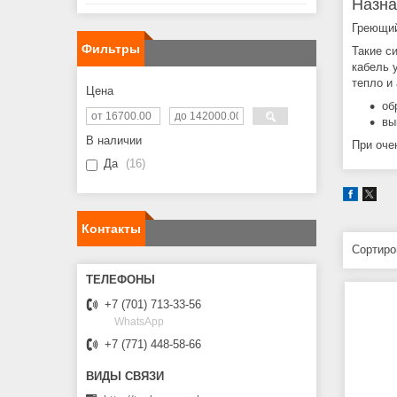
Назна
Греющий
Фильтры
Такие с
кабель 
тепло и
Цена
об
вы
В наличии
При оче
Да
16
Контакты
+7 (701) 713-33-56
WhatsApp
+7 (771) 448-58-66