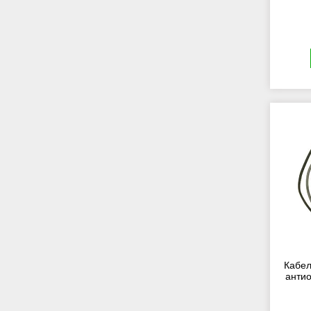
Кабел
анти