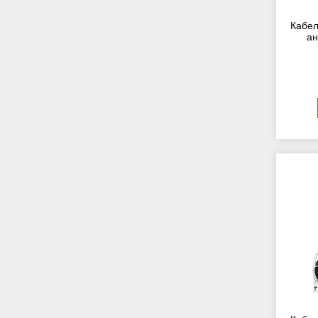
Кабел
ан