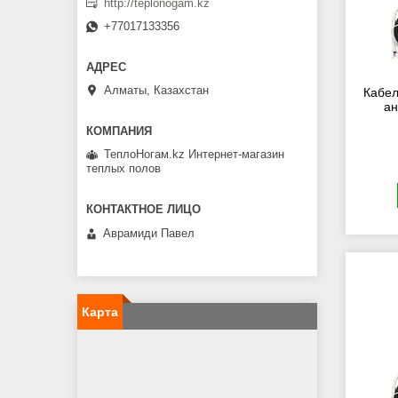
http://teplonogam.kz
+77017133356
Алматы, Казахстан
Кабел
ан
ТеплоНогам.kz Интернет-магазин
теплых полов
Аврамиди Павел
Карта