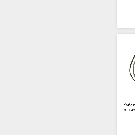
Кабел
анти