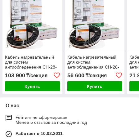
Кабель нагревательный
Кабель нагревательный
Кабе
для систем
для систем
для 
антиобледенения СН-28-
антиобледенения СН-28-
анти
1848
924
213
103 900
56 600
21 
₸/секция
₸/секция
Купить
Купить
О нас
Рейтинг не сформирован
Менее 5 отзывов за последний год
Работает с 10.02.2011