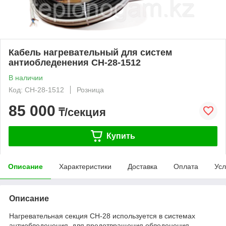
Кабель нагревательный для систем
антиобледенения СН-28-1512
В наличии
Код: СН-28-1512
Розница
85 000
₸/секция
Купить
Описание
Характеристики
Доставка
Оплата
Усл
Описание
Нагревательная секция СН-28 используется в системах
антиобледенения, для предотвращения обледенения