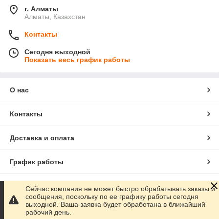
г. Алматы
Алматы, Казахстан
Контакты
Сегодня выходной
Показать весь график работы
О нас
Контакты
Доставка и оплата
График работы
Полная версия сайта
Сейчас компания не может быстро обрабатывать заказы и
сообщения, поскольку по ее графику работы сегодня
выходной. Ваша заявка будет обработана в ближайший
Сайт создан на маркетплейсе
Satu.kz
рабочий день.