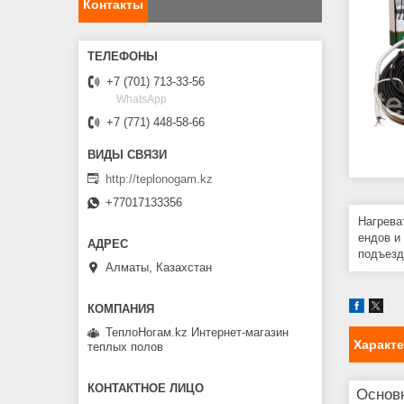
Контакты
+7 (701) 713-33-56
WhatsApp
+7 (771) 448-58-66
http://teplonogam.kz
+77017133356
Нагрева
ендов и
подъезд
Алматы, Казахстан
ТеплоНогам.kz Интернет-магазин
Характ
теплых полов
Основ