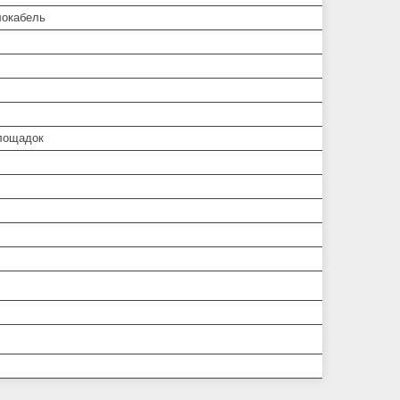
окабель
лощадок