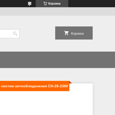
Корзина
Корзина
 систем антиобледенения СН-28-2380