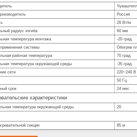
дитель
Чуваштепл
производитель
Россия
ть
28 Вт/м
ьный радиус изгиба
60 мм
ьная температура монтажа
-20 град.
 применения системы
Обогрев п
льная рабочая температура
70 град.
ьная температура окружающей среды
-35 град.
ние сети
220~240 В
50 Гц
ный срок
24 мес
вательские характеристики
льная температура окружающей среды
20
агревательной секции
85 м