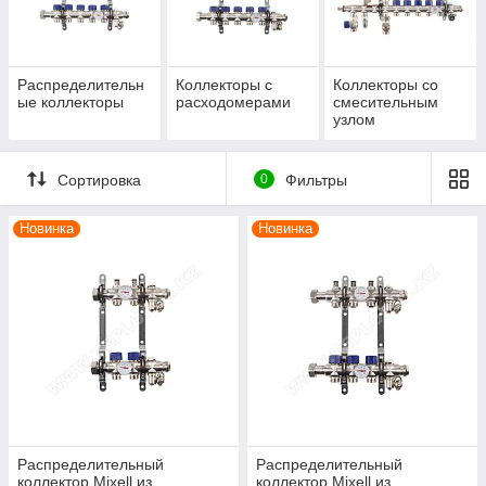
для ручного регулирования системы;
Со смесительным узлом
. Предназначены для
установки, когда контуры подключаются к котлу с
температурой нагрева выше 55 градусов;
Распределительн
Коллекторы с
Коллекторы со
ые коллекторы
расходомерами
смесительным
узлом
Сортировка
0
Фильтры
Новинка
Новинка
Распределительный
Распределительный
коллектор Mixell из
коллектор Mixell из