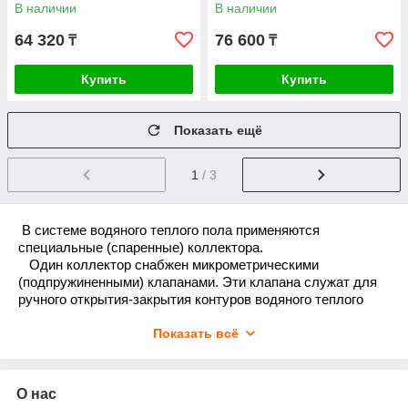
В наличии
В наличии
64 320
76 600
₸
₸
Купить
Купить
Показать ещё
1
/ 3
В системе водяного теплого пола применяются
специальные (спаренные) коллектора.
Один коллектор снабжен микрометрическими
(подпружиненными) клапанами. Эти клапана служат для
ручного открытия-закрытия контуров водяного теплого
пола, а также для установки приводов автоматики
Показать всё
водяного теплого пола.
На втором коллекторе установлены балансировочные
клапана (нередко с индикаторами потока). Они
О нас
необходимы для гидравлического выравнивания контуров