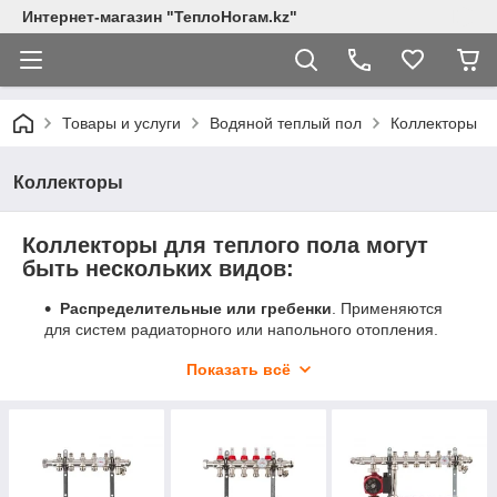
Интернет-магазин "ТеплоНогам.kz"
Товары и услуги
Водяной теплый пол
Коллекторы
Коллекторы
Коллекторы для теплого пола могут
быть нескольких видов:
Распределительные или гребенки
. Применяются
для систем радиаторного или напольного отопления.
Оснащены балансировочными и термостатическими
Показать всё
клапанами. Приобретаются для организации системы
теплого пола в разных помещениях (жилые,
промышленные, коммерческие);
С расходомерами
. Благодаря наличию в
устройстве расходомера можно контролировать
скорость потока теплоносителя в контуре. Подходят