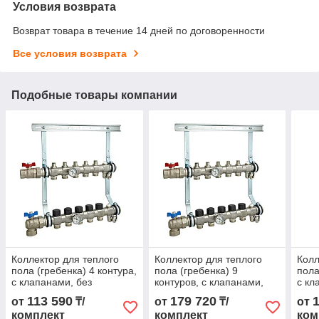
Условия возврата
Возврат товара в течение 14 дней по договоренности
Все условия возврата
Подобные товары компании
Коллектор для теплого
Коллектор для теплого
Колл
пола (гребенка) 4 контура,
пола (гребенка) 9
пола
с клапанами, без
контуров, с клапанами,
с кл
фитингов
без фитингов
фит
113 590
179 720
от
₸/
от
₸/
от
комплект
комплект
ком