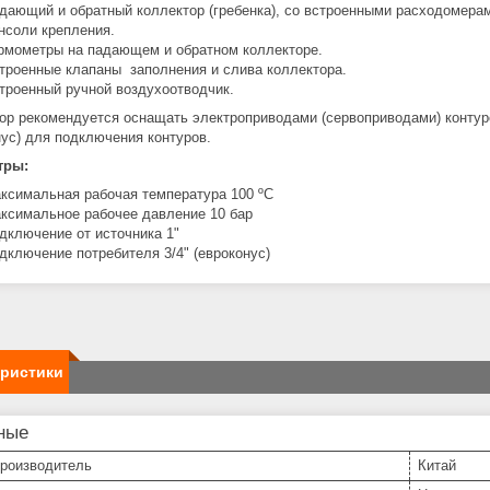
дающий и обратный коллектор (гребенка), со встроенными расходомерам
нсоли крепления.
рмометры на падающем и обратном коллекторе.
троенные клапаны заполнения и слива коллектора.
троенный ручной воздухоотводчик.
ор рекомендуется оснащать электроприводами (сервоприводами) контур
нус) для подключения контуров.
тры:
ксимальная рабочая температура 100 ºС
ксимальное рабочее давление 10 бар
дключение от источника 1"
дключение потребителя 3/4" (евроконус)
еристики
ные
производитель
Китай