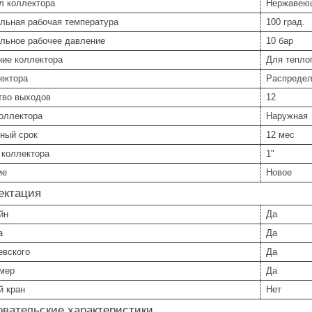
л коллектора
Нержавею
льная рабочая температура
100 град.
льное рабочее давление
10 бар
ние коллектора
Для тепло
ектора
Распреде
тво выходов
12
коллектора
Наружная
ный срок
12 мес
 коллектора
1"
ие
Новое
ектация
йн
Да
а
Да
евского
Да
мер
Да
й кран
Нет
вательские характеристики