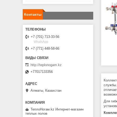
Контакты
+7 (701) 713-33-56
WhatsApp
+7 (771) 448-58-66
http://teplonogam.kz
+77017133356
Коллект
службы.
отличае
Алматы, Казахстан
возможн
Для гиб
установ
ТеплоНогам.kz Интернет-магазин
Комплек
теплых полов