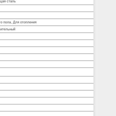
щая сталь
го пола, Для отопления
лительный