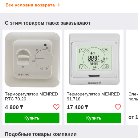
Все условия возврата
С этим товаром также заказывают
Терморегулятор MENRED
Терморегулятор MENRED
Элек
RTC 70.26
91.716
полы
4 800
17 400
₸
₸
от
Купить
Купить
Подобные товары компании