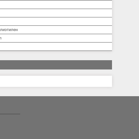
лиэтилен
л