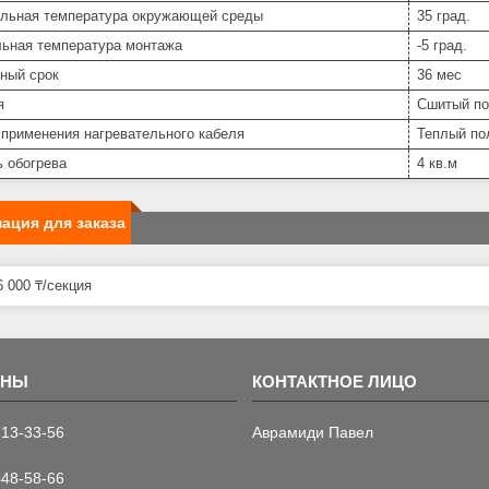
льная температура окружающей среды
35 град.
ьная температура монтажа
-5 град.
ный срок
36 мес
я
Сшитый по
 применения нагревательного кабеля
Теплый по
 обогрева
4 кв.м
ация для заказа
 000 ₸/секция
713-33-56
Аврамиди Павел
448-58-66