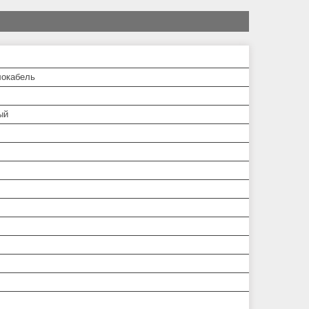
окабель
ый