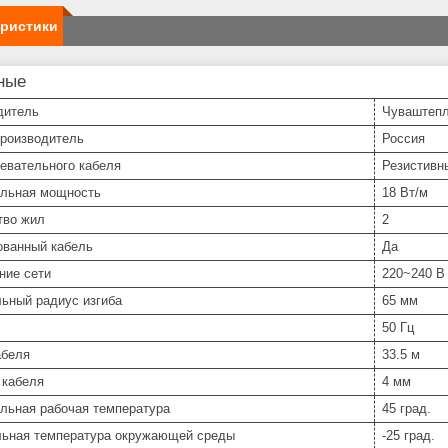
еристики
ные
дитель
Чуваштепл
производитель
Россия
евательного кабеля
Резистивн
льная мощность
18 Вт/м
тво жил
2
ованный кабель
Да
ние сети
220~240 В
ьный радиус изгиба
65 мм
50 Гц
абеля
33.5 м
 кабеля
4 мм
льная рабочая температура
45 град.
ьная температура окружающей среды
-25 град.