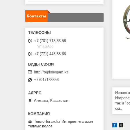
Контакты
+7 (701) 713-33-56
WhatsApp
+7 (771) 448-58-66
http://teplonogam.kz
+77017133356
Использ
Нагрева
Алматы, Казахстан
так и "
см..
ТеплоНогам.kz Интернет-магазин
теплых полов