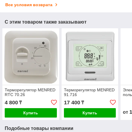
Все условия возврата
С этим товаром также заказывают
Терморегулятор MENRED
Терморегулятор MENRED
Элек
RTC 70.26
91.716
полы
4 800
17 400
₸
₸
от
Купить
Купить
Подобные товары компании