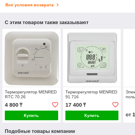
Все условия возврата
С этим товаром также заказывают
Терморегулятор MENRED
Терморегулятор MENRED
Элек
RTC 70.26
91.716
полы
4 800
17 400
₸
₸
от
Купить
Купить
Подобные товары компании