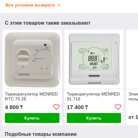
Все условия возврата
С этим товаром также заказывают
Терморегулятор MENRED
Терморегулятор MENRED
Элек
RTC 70.26
91.716
полы
4 800
17 400
₸
₸
от
Купить
Купить
Подобные товары компании