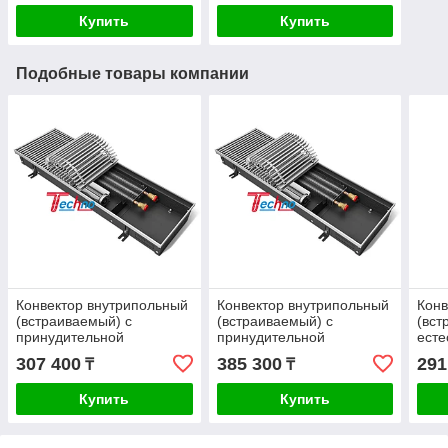
Купить
Купить
Подобные товары компании
Конвектор внутрипольный
Конвектор внутрипольный
Конв
(встраиваемый) с
(встраиваемый) с
(вст
принудительной
принудительной
есте
конвекцией - Techo Vent
конвекцией - Techo Vent
- Te
307 400
385 300
291
₸
₸
KVZV 250-85-1800
KVZV 250-85-2200
85-2
Купить
Купить