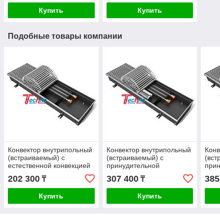
Купить
Купить
Подобные товары компании
Конвектор внутрипольный
Конвектор внутрипольный
Конв
(встраиваемый) с
(встраиваемый) с
(вст
естественной конвекцией
принудительной
при
- Techno Usual KVZ 250-
конвекцией - Techo Vent
конв
202 300
307 400
385
₸
₸
85-2200
KVZV 250-85-1800
KVZV
Купить
Купить