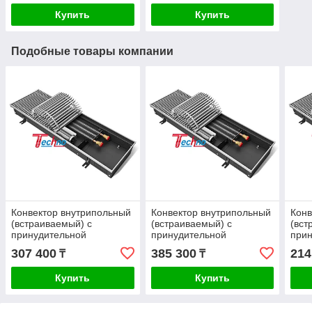
Купить
Купить
Подобные товары компании
Конвектор внутрипольный
Конвектор внутрипольный
Конв
(встраиваемый) с
(встраиваемый) с
(вст
принудительной
принудительной
при
конвекцией - Techo Vent
конвекцией - Techo Vent
конв
307 400
385 300
214
₸
₸
KVZV 250-85-1800
KVZV 250-85-2200
KVZV
Купить
Купить