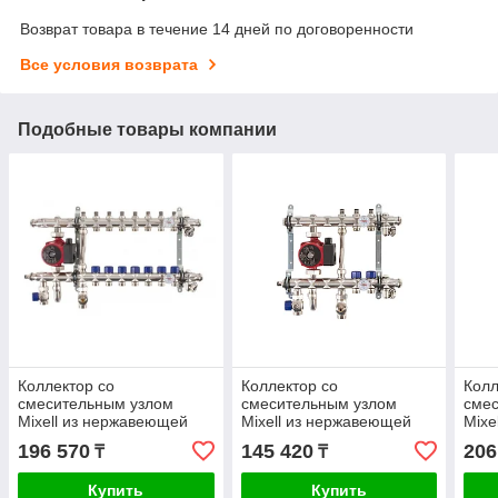
Возврат товара в течение 14 дней по договоренности
Все условия возврата
Подобные товары компании
Коллектор со
Коллектор со
Колл
смесительным узлом
смесительным узлом
сме
Mixell из нержавеющей
Mixell из нержавеющей
Mixe
стали, 7 контуров
стали, 2 контура
стал
196 570
145 420
206
₸
₸
Купить
Купить