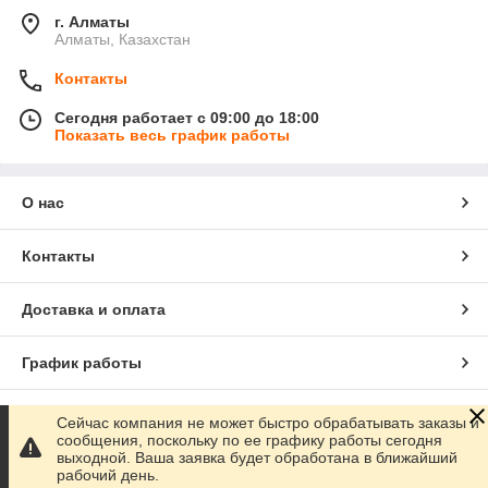
г. Алматы
Алматы, Казахстан
Контакты
Сегодня работает с 09:00 до 18:00
Показать весь график работы
О нас
Контакты
Доставка и оплата
График работы
Полная версия сайта
Сейчас компания не может быстро обрабатывать заказы и
сообщения, поскольку по ее графику работы сегодня
выходной. Ваша заявка будет обработана в ближайший
Сайт создан на маркетплейсе
Satu.kz
рабочий день.