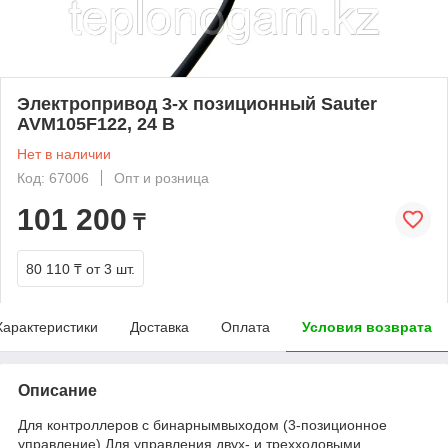
Электропривод 3-х позиционный Sauter
AVM105F122, 24 В
Нет в наличии
Код: 67006
Опт и розница
101 200
₸
80 110 ₸
от 3 шт.
Характеристики
Доставка
Оплата
Условия возврата
Описание
Для контроллеров с бинарнымвыходом (3-позиционное
управление).Для управления двух- и трехходовыми