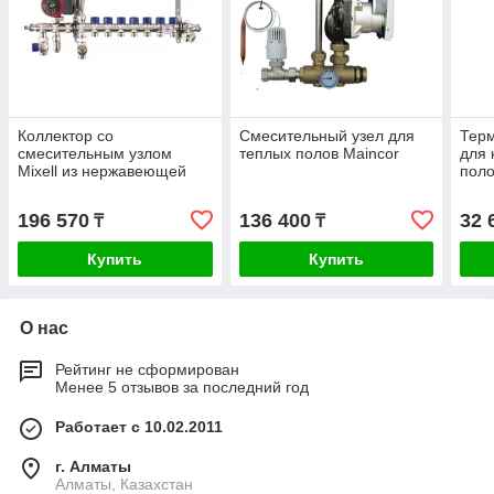
Коллектор со
Смесительный узел для
Терм
смесительным узлом
теплых полов Maincor
для 
Mixell из нержавеющей
поло
стали, 7 контуров
196 570
136 400
32 
₸
₸
Купить
Купить
О нас
Рейтинг не сформирован
Менее 5 отзывов за последний год
Работает с 10.02.2011
г. Алматы
Алматы, Казахстан