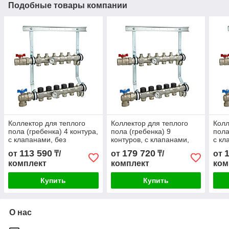
Подобные товары компании
Коллектор для теплого
Коллектор для теплого
Колл
пола (гребенка) 4 контура,
пола (гребенка) 9
пола
с клапанами, без
контуров, с клапанами,
с кл
фитингов
без фитингов
фит
113 590
179 720
от
₸/
от
₸/
от
комплект
комплект
ком
Купить
Купить
О нас