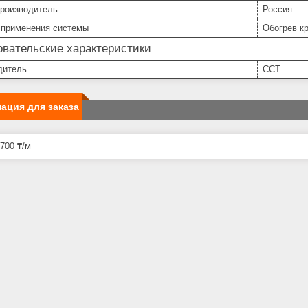
производитель
Россия
 применения системы
Обогрев к
вательские характеристики
дитель
ССТ
ация для заказа
700 ₸/м