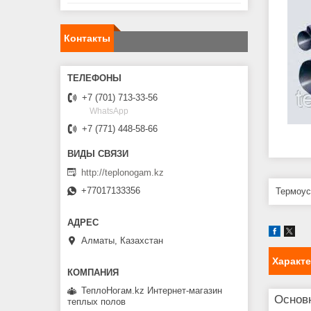
Контакты
+7 (701) 713-33-56
WhatsApp
+7 (771) 448-58-66
http://teplonogam.kz
+77017133356
Термоус
Алматы, Казахстан
Характ
ТеплоНогам.kz Интернет-магазин
Основ
теплых полов