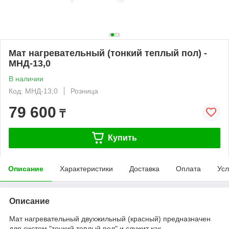
Мат нагревательный (тонкий теплый пол) -
МНД-13,0
В наличии
Код: МНД-13,0
Розница
79 600
₸
Купить
Описание
Характеристики
Доставка
Оплата
Усл
Описание
Мат нагревательный двухжильный (красный) предназначен
для систем "тонкий теплый пол" и служит как