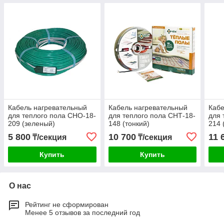
Кабель нагревательный
Кабель нагревательный
Кабе
для теплого пола СНО-18-
для теплого пола СНТ-18-
для 
209 (зеленый)
148 (тонкий)
214 
5 800
10 700
11 
₸/секция
₸/секция
Купить
Купить
О нас
Рейтинг не сформирован
Менее 5 отзывов за последний год