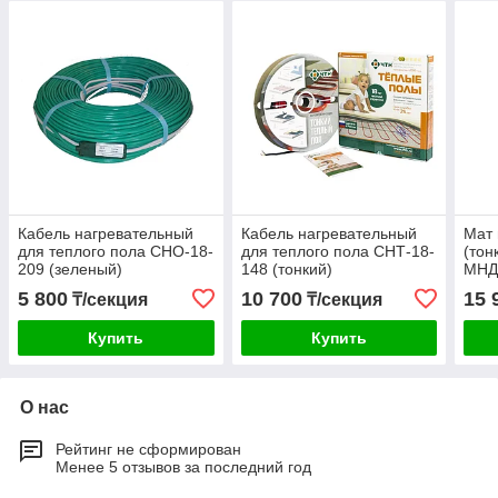
Кабель нагревательный
Кабель нагревательный
Мат 
для теплого пола СНО-18-
для теплого пола СНТ-18-
(тон
209 (зеленый)
148 (тонкий)
МНД
5 800
10 700
15 
₸/секция
₸/секция
Купить
Купить
О нас
Рейтинг не сформирован
Менее 5 отзывов за последний год